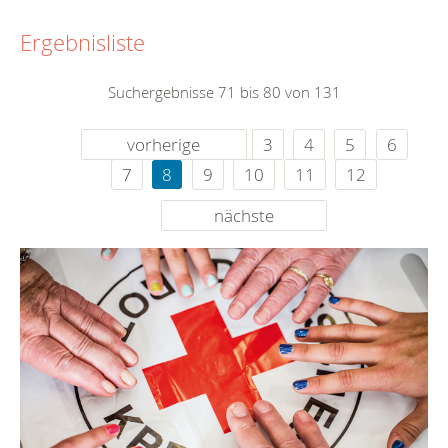
Ergebnisliste
Suchergebnisse 71 bis 80 von 131
vorherige
3
4
5
6
7
8
9
10
11
12
nächste