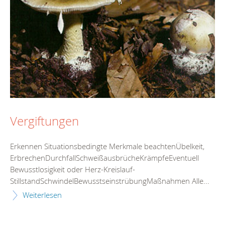
Vergiftungen
Erkennen Situationsbedingte Merkmale beachtenÜbelkeit,
ErbrechenDurchfallSchweißausbrücheKrämpfeEventuell
Bewusstlosigkeit oder Herz-Kreislauf-
StillstandSchwindelBewusstseinstrübungMaßnahmen Alle...
Weiterlesen