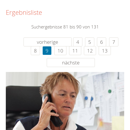
Ergebnisliste
Suchergebnisse 81 bis 90 von 131
vorherige
4
5
6
7
8
9
10
11
12
13
nächste