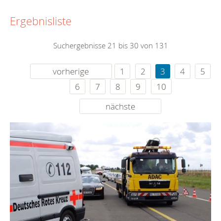
Ergebnisliste
Suchergebnisse 21 bis 30 von 131
vorherige
1
2
3
4
5
6
7
8
9
10
nächste