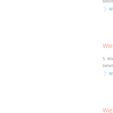
beson
W
Wie
5. Wi
betei
W
Wie