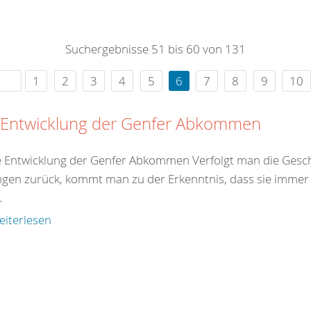
0
365
0
r Sie
Suchergebnisse 51 bis 60 von 131
rei
ie Uhr
1
2
3
4
5
6
7
8
9
10
 Entwicklung der Genfer Abkommen
e Entwicklung der Genfer Abkommen Verfolgt man die Gesch
gen zurück, kommt man zu der Erkenntnis, dass sie immer 
.
eiterlesen