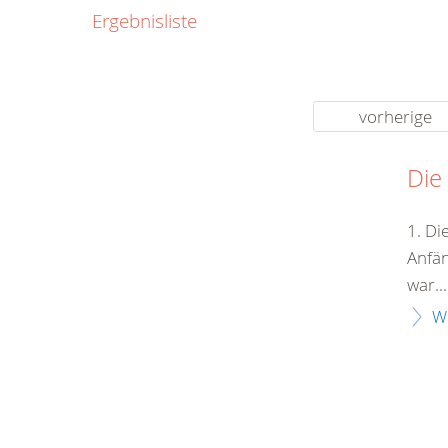
0800
Ergebnisliste
00
Infos fü
kostenf
rund um d
vorherige
Die
1. Di
Anfän
war...
W