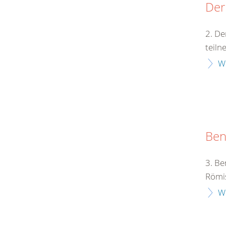
Der
2. De
teiln
W
Ben
3. Be
Römis
W