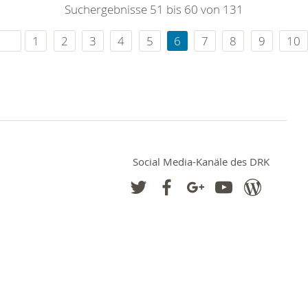
Suchergebnisse 51 bis 60 von 131
1
2
3
4
5
6
7
8
9
10
Social Media-Kanäle des DRK