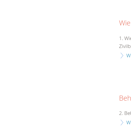
Wie
1. Wi
Zivil
W
Beh
2. Be
W