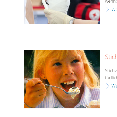
wenn:
We
Stic
Stich
tödlic
We