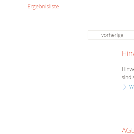
0800
Ergebnisliste
00
Infos fü
kostenf
rund um d
vorherige
Hin
Hinwe
sind 
W
AG