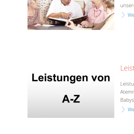
unser
We
Leis
Leist
Atemr
Babys
We