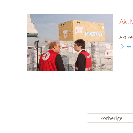
Akti
Aktiv
We
vorherige