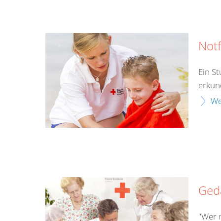
Notf
Ein S
erkun
We
Gedä
"Wer r