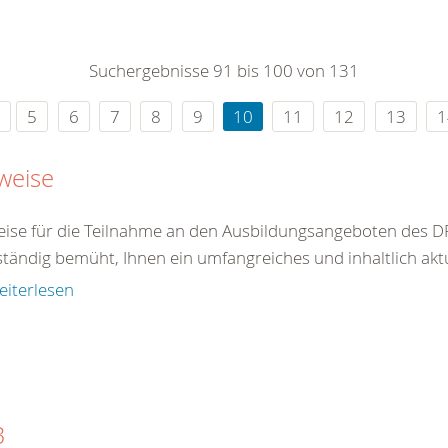
0
365
0
r Sie
Suchergebnisse 91 bis 100 von 131
rei
ie Uhr
5
6
7
8
9
10
11
12
13
1
weise
ise für die Teilnahme an den Ausbildungsangeboten des DR
ständig bemüht, Ihnen ein umfangreiches und inhaltlich akt
eiterlesen
B