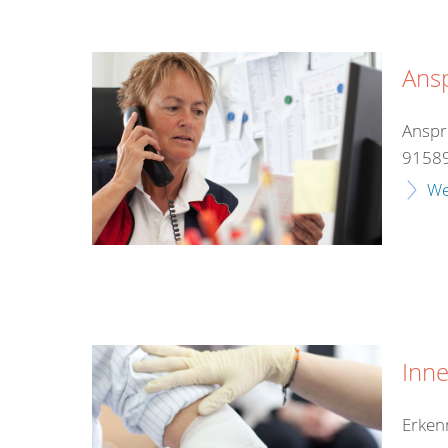
Ans
Anspr
91589
We
Inn
Erken