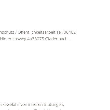
chutz / Öffentlichkeitsarbeit Tel: 06462
merichsweg 4a35075 Gladenbach ...
keGefahr von inneren Blutungen,