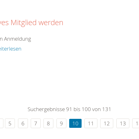
ves Mitglied werden
en Anmeldung
iterlesen
Suchergebnisse 91 bis 100 von 131
5
6
7
8
9
10
11
12
13
1