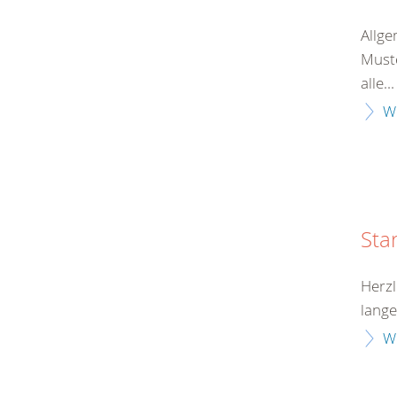
Allge
Muste
alle...
W
Sta
Herzl
lange
W