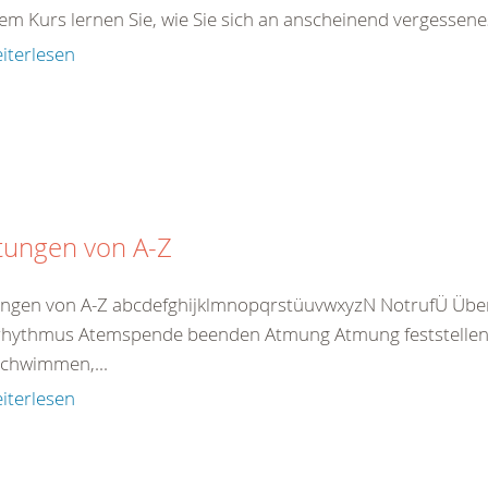
em Kurs lernen Sie, wie Sie sich an anscheinend vergessenes
iterlesen
tungen von A-Z
ungen von A-Z abcdefghijklmnopqrstüuvwxyzN NotrufÜ Übe
hythmus Atemspende beenden Atmung Atmung feststellen 
chwimmen,...
iterlesen